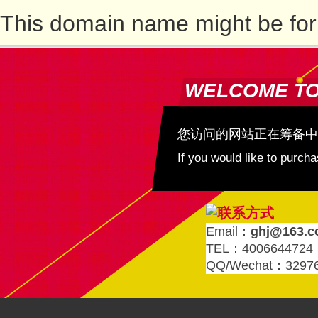
This domain name might be for
WELCOME T
您访问的网站正在筹备中
If you would like to purc
Email：
ghj@163.
TEL：4006644724
QQ/Wechat：3297